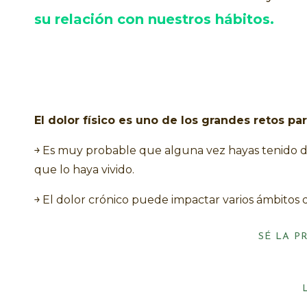
su relación con nuestros hábitos.
El dolor físico es uno de los grandes retos par
￫ Es muy probable que alguna vez hayas tenido d
que lo haya vivido.
￫ El dolor crónico puede impactar varios ámbitos d
es importante conocer cómo podemos influir en él
nuestros hábitos.
SÉ LA 